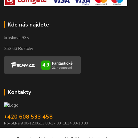
Kde nás najdete
Jiráskova 935
252 63 Roztoky
Kontakty
+420 608 533 458
Po-St,Pá,9.00-12.00/13.00-17.00, Čt,14.00-18.00
info@pily-stepanek.cz