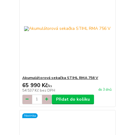
Akumulátorová sekačka STIHL RMA 756 V
65 990 Kč
/
ks
do 3 dnů
54 537 Kč
bez DPH
Přidat do košíku
Novinka