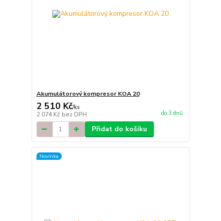
Akumulátorový kompresor KOA 20
2 510 Kč
/
ks
do 3 dnů
2 074 Kč
bez DPH
Přidat do košíku
Novinka