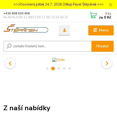
>>>Dovolená pátek 24.7. 2026 Děkuji Pavel Štěpánek <<<
0
ks
+420 608 533 458
za
0 Kč
Po-St,Pá,9.00-12.00/13.00-17.00, Čt,14.00-18.00
Menu
Hledat
Z naší nabídky