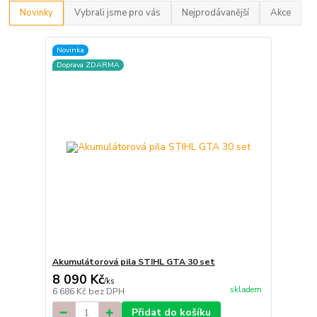
Novinky
Vybrali jsme pro vás
Nejprodávanější
Akce
Novinka
Doprava ZDARMA
Akumulátorová pila STIHL GTA 30 set
8 090 Kč
/
ks
skladem
6 686 Kč
bez DPH
Přidat do košíku