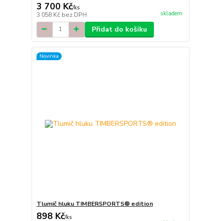
3 700 Kč
/
ks
skladem
3 058 Kč
bez DPH
Přidat do košíku
Novinka
Tlumič hluku TIMBERSPORTS® edition
898 Kč
/
ks