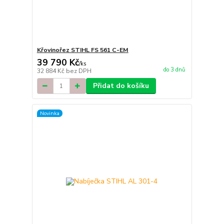
Křovinořez STIHL FS 561 C-EM
39 790 Kč
/
ks
do 3 dnů
32 884 Kč
bez DPH
Přidat do košíku
Novinka