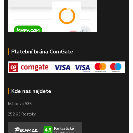
Platební brána ComGate
Kde nás najdete
Jiráskova 935
252 63 Roztoky