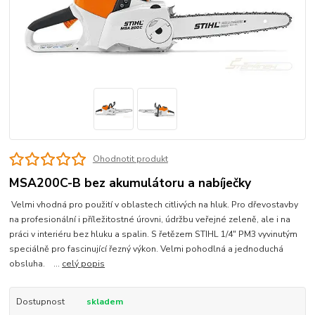
Ohodnotit produkt
MSA200C-B bez akumulátoru a nabíječky
Velmi vhodná pro použití v oblastech citlivých na hluk. Pro dřevostavby
na profesionální i příležitostné úrovni, údržbu veřejné zeleně, ale i na
práci v interiéru bez hluku a spalin. S řetězem STIHL 1/4" PM3 vyvinutým
speciálně pro fascinující řezný výkon. Velmi pohodlná a jednoduchá
obsluha. ...
celý popis
Dostupnost
skladem