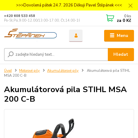
>>>Dovolená pátek 24.7. 2026 Děkuji Pavel Štěpánek <<<
0
ks
+420 608 533 458
za
0 Kč
Po-St,Pá,9.00-12.00/13.00-17.00, Čt,14.00-18.00
Menu
Hledat
Úvod
Motorové pily
Akumulátorové pily
Akumulátorová pila STIHL
MSA 200 C-B
Akumulátorová pila STIHL MSA
200 C-B