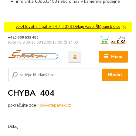
info linka 608533458 nebo u nás v kamenné prodejně
>>>Dovolená pátek 24.7. 2026 Děkuji Pavel Štěpánek <<<
0
ks
+420 608 533 458
za
0 Kč
Po-St,Pá,9.00-12.00/13.00-17.00, Čt,14.00-18.00
Menu
Hledat
CHYBA 404
pokračujte zde :
pily-stepanek.cz
Děkuji