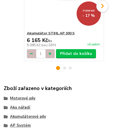
7 390 Kč
- 17 %
Akumulátor STIHL AP 300 S
Rychlonabíj
6 165 Kč
3 200 Kč
/
ks
skladem
5 095 Kč
bez DPH
2 645 Kč
bez
Přidat do košíku
Zboží zařazeno v kategoriích
Motorové pily
Aku nářadí
Akumulátorové pily
AP Systém