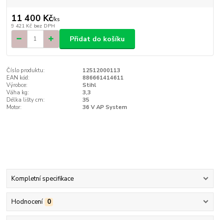
11 400 Kč
/
ks
9 421 Kč
bez DPH
Přidat do košíku
Číslo produktu:
12512000113
EAN kód:
886661414611
Výrobce:
Stihl
Váha kg:
3,3
Délka lišty cm:
35
Motor:
36 V AP System
Kompletní specifikace
Hodnocení
0