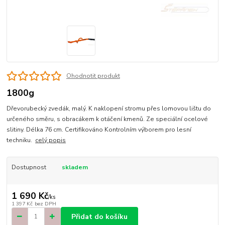
Ohodnotit produkt
1800g
Dřevorubecký zvedák, malý. K naklopení stromu přes lomovou lištu do
určeného směru, s obracákem k otáčení kmenů. Ze speciální ocelové
slitiny. Délka 76 cm. Certifikováno Kontrolním výborem pro lesní
techniku.
celý popis
Dostupnost
skladem
1 690 Kč
/
ks
1 397 Kč
bez DPH
Přidat do košíku