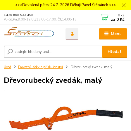
>>>Dovolená pátek 24.7. 2026 Děkuji Pavel Štěpánek <<<
0
ks
+420 608 533 458
za
0 Kč
Po-St,Pá,9.00-12.00/13.00-17.00, Čt,14.00-18.00
Menu
Hledat
Úvod
Provozní látky a příslušenství
Dřevorubecký zvedák, malý
Dřevorubecký zvedák, malý