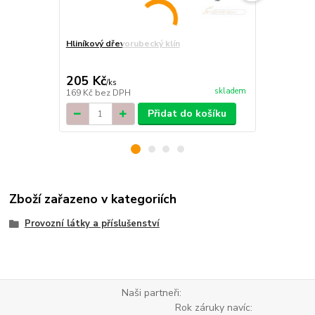
Hliníkový dřevorubecký klín
Hliníkový kl
cena od
638 Kč
/
ks
205 Kč
/
ks
cena od
skladem
169 Kč
bez DPH
527 Kč
bez 
Přidat do košíku
Zboží zařazeno v kategoriích
Provozní látky a příslušenství
Naši partneři:
Rok záruky navíc: