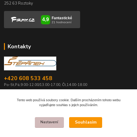
252 63 Roztoky
Kontakty
+420 608 533 458
Po-St,Pá,9.00-12.00/13.00-17.00, Čt,14.00-18.00
info@pily-stepanek.cz
Tento web používá soubory cookie. Dalším procházením tohoto webu
vyjadřujete souhlas s jejich používáním.
Souhlasím
Nastavení