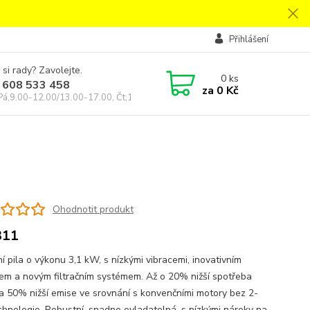
Přihlášení
 si rady? Zavolejte.
0
ks
 608 533 458
za
0 Kč
Pá,9.00-12.00/13.00-17.00, Čt,14.00-18.00
Ohodnotit produkt
311
í pila o výkonu 3,1 kW, s nízkými vibracemi, inovativním
em a novým filtračním systémem. Až o 20% nižší spotřeba
 a 50% nižší emise ve srovnání s konvenčními motory bez 2-
chnologie. Robustní, snadno ovladatelná, s nízkými nároky na