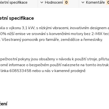
etní specifikace
Hodnocení
0
Komentáře
tní specifikace
ila o výkonu 3,1 kW, s nízkými vibracemi, inovativním designem
50% nižší emise ve srovnání s konvenčními motory bez 2-MIX tec
u. Všestranný pomocník pro farmáře, zemědělce a řemeslníky.
pečnostní pokyny jsou obsaženy v návodu k použití stroje, přístup
orné informace o bezpečném použití naleznete na tomto instruk
o linka 608533458 nebo u nás v kamenné prodejně
žení