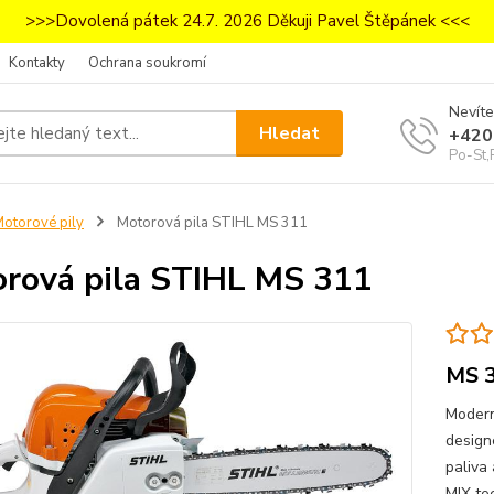
>>>Dovolená pátek 24.7. 2026 Děkuji Pavel Štěpánek <<<
Kontakty
Ochrana soukromí
Nevíte
Hledat
+420
Po-St,
otorové pily
Motorová pila STIHL MS 311
rová pila STIHL MS 311
MS 
Modern
design
paliva
MIX te