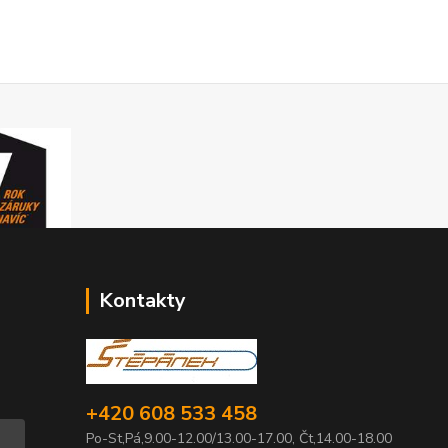
Kontakty
+420 608 533 458
Po-St,Pá,9.00-12.00/13.00-17.00, Čt,14.00-18.00