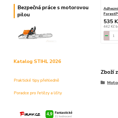
Bezpečná práce s motorovou
Adhezní 
pilou
ForestP
535 K
442 Kč
b
Katalog STIHL 2026
Zboží 
Praktické tipy přehledně
Motor
Poradce pro řetězy a lišty