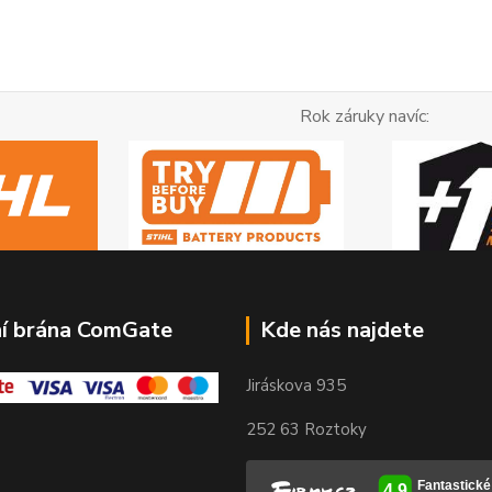
ok záruky navíc:
ní brána ComGate
Kde nás najdete
Jiráskova 935
252 63 Roztoky