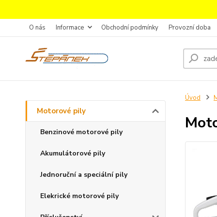
O nás
Informace
Obchodní podmínky
Provozní doba
Úvod
M
Motorové pily
Moto
Benzinové motorové pily
Akumulátorové pily
Jednoruční a speciální pily
Elekrické motorové pily