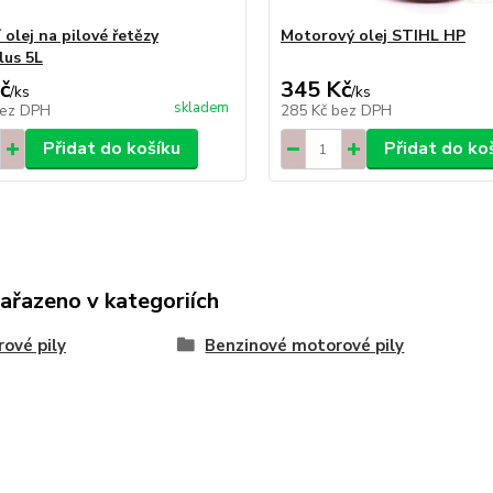
olej na pilové řetězy
Motorový olej STIHL HP
lus 5L
č
345 Kč
/
ks
/
ks
skladem
ez DPH
285 Kč
bez DPH
Přidat do košíku
Přidat do ko
zařazeno v kategoriích
ové pily
Benzinové motorové pily