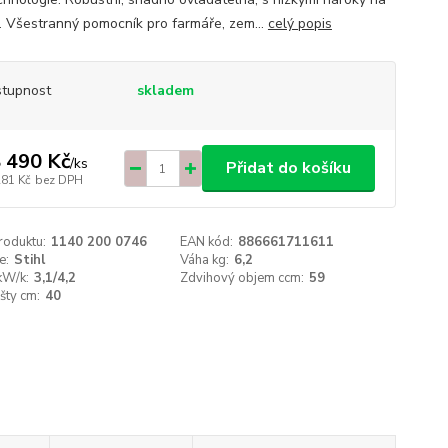
. Všestranný pomocník pro farmáře, zem...
celý popis
tupnost
skladem
 490 Kč
/
ks
Přidat do košíku
281 Kč
bez DPH
roduktu:
1140 200 0746
EAN kód:
886661711611
e:
Stihl
Váha kg:
6,2
kW/k:
3,1/4,2
Zdvihový objem ccm:
59
išty cm:
40