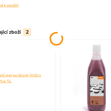
 k použití
jící zboží
2