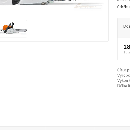
údržbu
Dos
18
15 
Číslo p
Výrobc
Výkon 
Délka l