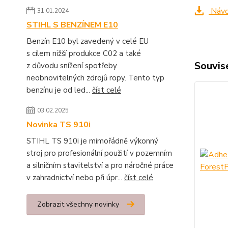
Návod
31.01.2024
STIHL S BENZÍNEM E10
Benzín E10 byl zavedený v celé EU
s cílem nižší produkce C02 a také
Souvise
z důvodu snížení spotřeby
neobnovitelných zdrojů ropy. Tento typ
benzínu je od led...
číst celé
03.02.2025
Novinka TS 910i
STIHL TS 910i je mimořádně výkonný
stroj pro profesionální použití v pozemním
a silničním stavitelství a pro náročné práce
v zahradnictví nebo při úpr...
číst celé
Zobrazit všechny novinky