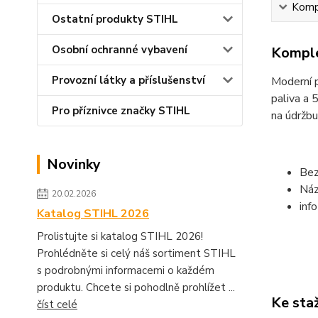
Kompl
Ostatní produkty STIHL
Osobní ochranné vybavení
Komple
Provozní látky a příslušenství
Moderní p
paliva a 
Pro příznivce značky STIHL
na údržb
Novinky
Bez
Náz
20.02.2026
inf
Katalog STIHL 2026
Prolistujte si katalog STIHL 2026!
Prohlédněte si celý náš sortiment STIHL
s podrobnými informacemi o každém
produktu. Chcete si pohodlně prohlížet ...
Ke sta
číst celé