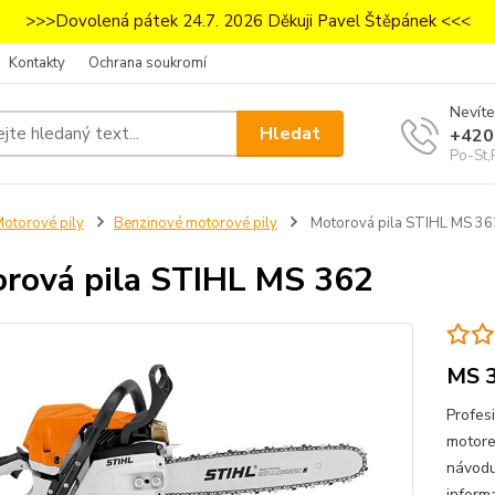
>>>Dovolená pátek 24.7. 2026 Děkuji Pavel Štěpánek <<<
Kontakty
Ochrana soukromí
Nevíte
Hledat
+420
Po-St,
otorové pily
Benzinové motorové pily
Motorová pila STIHL MS 36
rová pila STIHL MS 362
MS 
Profes
motore
návodu 
inform