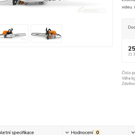
videu.
Dos
25
21 
Číslo p
Váha kg
Zdviho
etní specifikace
Hodnocení
0