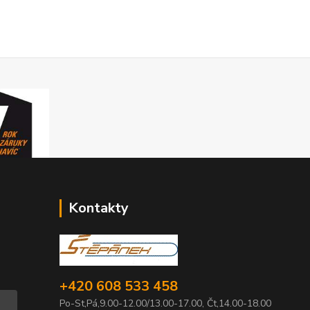
Kontakty
+420 608 533 458
Po-St,Pá,9.00-12.00/13.00-17.00, Čt,14.00-18.00