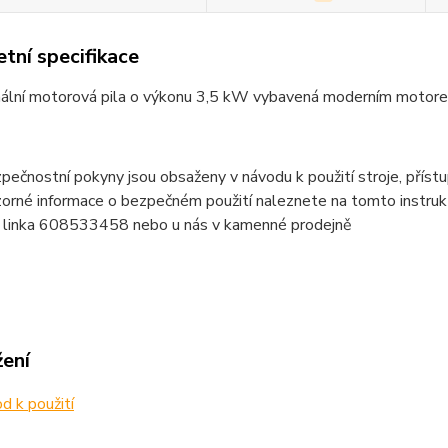
tní specifikace
nální motorová pila o výkonu 3,5 kW vybavená moderním moto
pečnostní pokyny jsou obsaženy v návodu k použití stroje, přístup
orné informace o bezpečném použití naleznete na tomto instruk
o linka 608533458 nebo u nás v kamenné prodejně
žení
 k použití