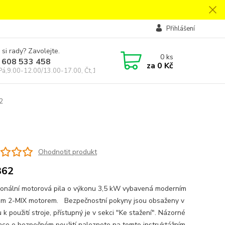
Přihlášení
 si rady? Zavolejte.
0
ks
 608 533 458
za
0 Kč
Pá,9.00-12.00/13.00-17.00, Čt,14.00-18.00
2
Ohodnotit produkt
362
ionální motorová pila o výkonu 3,5 kW vybavená moderním
m 2-MIX motorem. Bezpečnostní pokyny jsou obsaženy v
k použití stroje, přístupný je v sekci "Ke stažení". Názorné
ace o bezpečném použití naleznete na tomto instruktážním