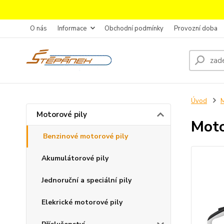
O nás
Informace
Obchodní podmínky
Provozní doba
Úvod
M
Motorové pily
Moto
Benzinové motorové pily
Akumulátorové pily
Jednoruční a speciální pily
Elekrické motorové pily