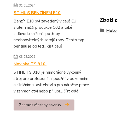
31.01.2024
STIHL S BENZÍNEM E10
Zboží 
Benzín E10 byl zavedený v celé EU
s cílem nižší produkce C02 a také
Motor
z důvodu snížení spotřeby
neobnovitelných zdrojů ropy. Tento typ
benzínu je od led...
číst celé
03.02.2025
Novinka TS 910i
STIHL TS 910i je mimořádně výkonný
stroj pro profesionální použití v pozemním
a silničním stavitelství a pro náročné práce
v zahradnictví nebo při úpr...
číst celé
Zobrazit všechny novinky