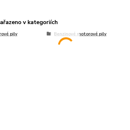
zařazeno v kategoriích
ové pily
Benzinové motorové pily