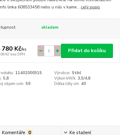
 info linka 608533458 nebo u nás v kame...
celý popis
tupnost
skladem
 780 Kč
/
ks
Přidat do košíku
306 Kč
bez DPH
roduktu:
11402000515
Výrobce:
Stihl
:
5,8
Výkon kW/k:
3,5/4,8
vý objem ccm:
59
Délka lišty cm:
40
Komentáře
0
Ke stažení