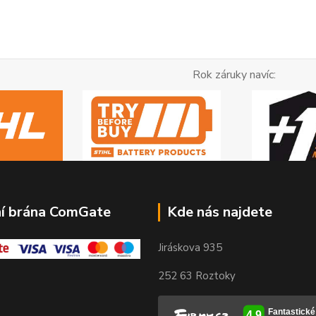
ok záruky navíc:
ní brána ComGate
Kde nás najdete
Jiráskova 935
252 63 Roztoky