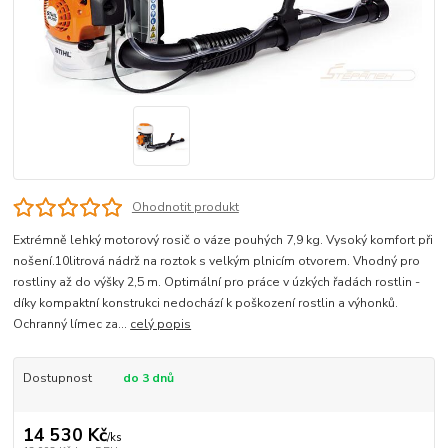
Ohodnotit produkt
Extrémně lehký motorový rosič o váze pouhých 7,9 kg. Vysoký komfort při
nošení.10litrová nádrž na roztok s velkým plnicím otvorem. Vhodný pro
rostliny až do výšky 2,5 m. Optimální pro práce v úzkých řadách rostlin -
díky kompaktní konstrukci nedochází k poškození rostlin a výhonků.
Ochranný límec za...
celý popis
Dostupnost
do 3 dnů
14 530 Kč
/
ks