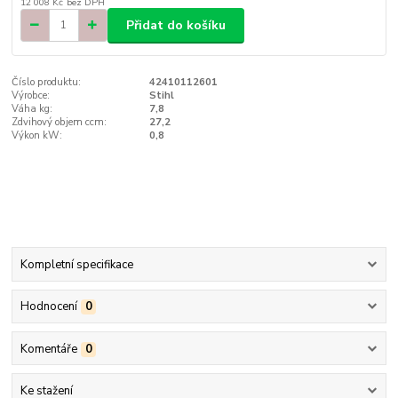
12 008 Kč
bez DPH
Přidat do košíku
Číslo produktu:
42410112601
Výrobce:
Stihl
Váha kg:
7,8
Zdvihový objem ccm:
27,2
Výkon kW:
0,8
Kompletní specifikace
Hodnocení
0
Komentáře
0
Ke stažení