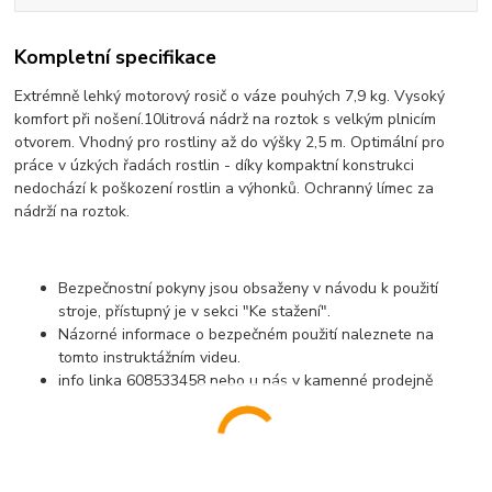
Kompletní specifikace
Extrémně lehký motorový rosič o váze pouhých 7,9 kg. Vysoký
komfort při nošení.10litrová nádrž na roztok s velkým plnicím
otvorem. Vhodný pro rostliny až do výšky 2,5 m. Optimální pro
práce v úzkých řadách rostlin - díky kompaktní konstrukci
nedochází k poškození rostlin a výhonků. Ochranný límec za
nádrží na roztok.
Bezpečnostní pokyny jsou obsaženy v návodu k použití
stroje, přístupný je v sekci "Ke stažení".
Názorné informace o bezpečném použití naleznete na
tomto instruktážním videu.
info linka 608533458 nebo u nás v kamenné prodejně