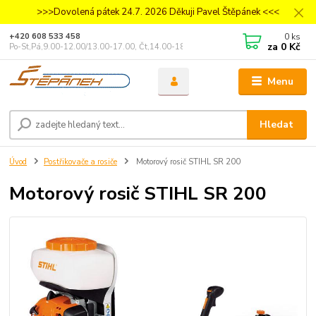
>>>Dovolená pátek 24.7. 2026 Děkuji Pavel Štěpánek <<<
0
ks
+420 608 533 458
za
0 Kč
Po-St,Pá,9.00-12.00/13.00-17.00, Čt,14.00-18.00
Menu
Hledat
Úvod
Postřikovače a rosiče
Motorový rosič STIHL SR 200
Motorový rosič STIHL SR 200