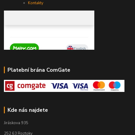
Kontakty
Platební brána ComGate
Kde nás najdete
Jiráskova 935
252 63 Roztoky