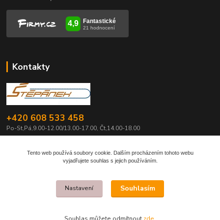
Kontakty
+420 608 533 458
Po-St,Pá,9.00-12.00/13.00-17.00, Čt,14.00-18.00
info@pily-stepanek.cz
Tento web používá soubory cookie. Dalším procházením tohoto webu
vyjadřujete souhlas s jejich používáním.
Souhlasím
Nastavení
Pavel Štěpánek
Souhlas můžete odmítnout
zde
.