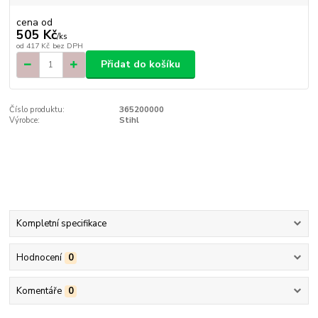
cena od
505 Kč
/
ks
od
417 Kč
bez DPH
Přidat do košíku
Číslo produktu:
365200000
Výrobce:
Stihl
Kompletní specifikace
Hodnocení
0
Komentáře
0