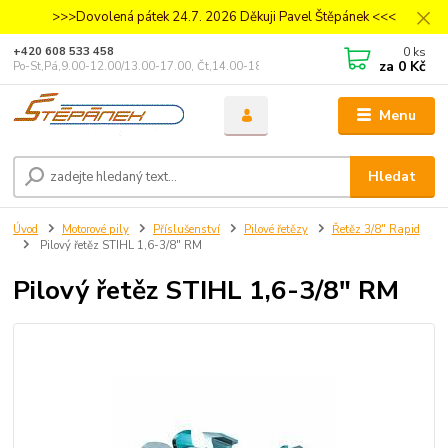
>>>Dovolená pátek 24.7. 2026 Děkuji Pavel Štěpánek <<<
0
ks
+420 608 533 458
za
0 Kč
Po-St,Pá,9.00-12.00/13.00-17.00, Čt,14.00-18.00
Menu
Hledat
Úvod
Motorové pily
Příslušenství
Pilové řetězy
Řetěz 3/8" Rapid
Pilový řetěz STIHL 1,6-3/8" RM
Pilový řetěz STIHL 1,6-3/8" RM