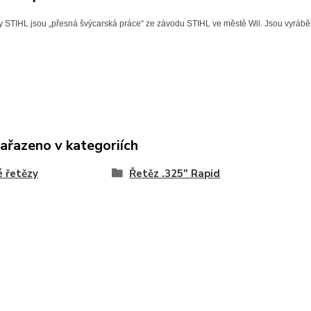
y STIHL jsou „přesná švýcarská práce“ ze závodu STIHL ve městě Wil. Jsou vyráběny 
zařazeno v kategoriích
é řetězy
Řetěz .325" Rapid