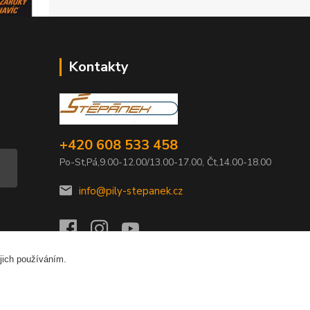
Kontakty
+420 608 533 458
Po-St,Pá,9.00-12.00/13.00-17.00, Čt,14.00-18.00
info@pily-stepanek.cz
jich používáním.