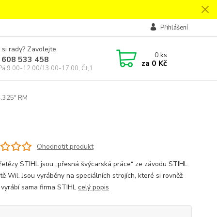
Přihlášení
 si rady? Zavolejte.
0
ks
 608 533 458
za
0 Kč
Pá,9.00-12.00/13.00-17.00, Čt,14.00-18.00
6-.325" RM
Ohodnotit produkt
 řetězy STIHL jsou „přesná švýcarská práce“ ze závodu STIHL
ě Wil. Jsou vyráběny na speciálních strojích, které si rovněž
 a vyrábí sama firma STIHL
celý popis