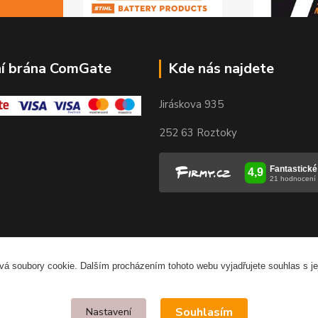
ní brána ComGate
Kde nás najdete
Jiráskova 935
252 63 Roztoky
vá soubory cookie. Dalším procházením tohoto webu vyjadřujete souhlas s je
Souhlasím
Nastavení