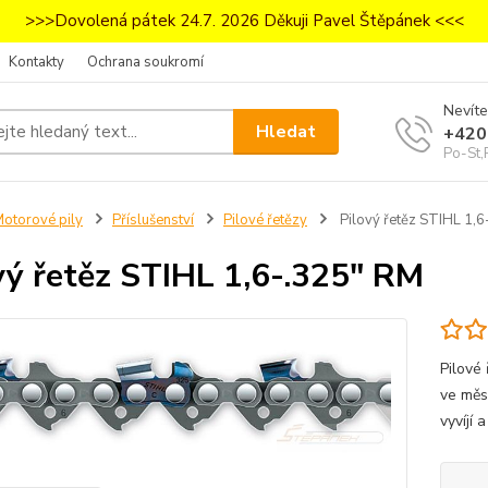
>>>Dovolená pátek 24.7. 2026 Děkuji Pavel Štěpánek <<<
Kontakty
Ochrana soukromí
Nevíte
Hledat
+420
Po-St,
otorové pily
Příslušenství
Pilové řetězy
Pilový řetěz STIHL 1,
vý řetěz STIHL 1,6-.325" RM
Pilové
ve měst
vyvíjí