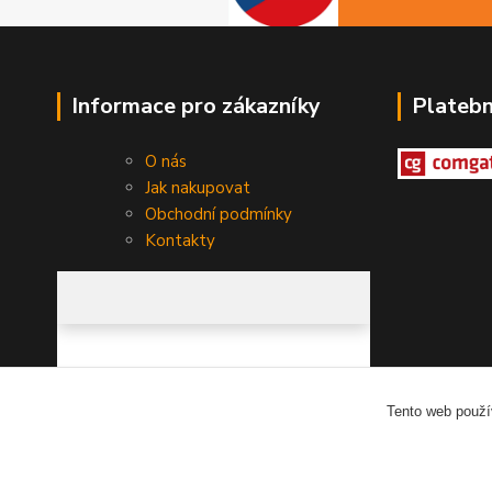
Informace pro zákazníky
Plateb
O nás
Jak nakupovat
Obchodní podmínky
Kontakty
Tento web použí