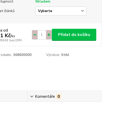
tupnost
Skladem
et článků
na od
Přidat do košíku
1 Kč
/
ks
356 Kč
bez DPH
roduktu:
368600000
Výrobce:
Stihl
Komentáře
0