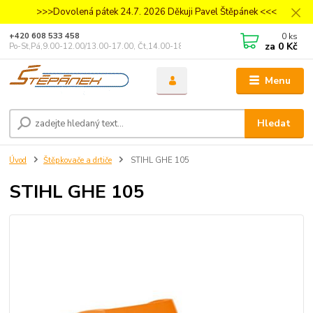
>>>Dovolená pátek 24.7. 2026 Děkuji Pavel Štěpánek <<<
0
ks
+420 608 533 458
za
0 Kč
Po-St,Pá,9.00-12.00/13.00-17.00, Čt,14.00-18.00
Menu
Hledat
Úvod
Štěpkovače a drtiče
STIHL GHE 105
STIHL GHE 105