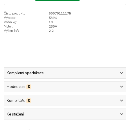
Číslo produktu:
60070111175
Výrobce:
Stihl
Váha kg:
19
Motor:
230V
Výkon kW:
2,2
Kompletní specifikace
Hodnocení
0
Komentáře
0
Ke stažení