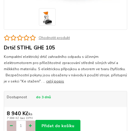
Ohodnotit produkt
Drtič STIHL GHE 105
Kompaktní elektrický drtič zahradního odpadu s účinným
elektromotorem pro příležitostné zpracování středně silných větví a
měkkého materiálu. S elektrickou přípojkou a otvorem ve tvaru čtyřlístku.
Bezpečnostní pokyny jsou obsaženy v návodu k použití stroje, přístupný
je v sekci "Ke stažení". ...
celý popis
Dostupnost
do 3 dnů
8 940 Kč
/
ks
7 388 Kč
bez DPH
Přidat do košíku