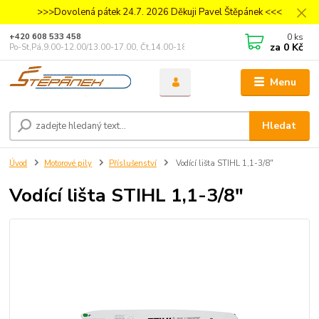
>>>Dovolená pátek 24.7. 2026 Děkuji Pavel Štěpánek <<<
0
ks
+420 608 533 458
za
0 Kč
Po-St,Pá,9.00-12.00/13.00-17.00, Čt,14.00-18.00
Menu
Hledat
Úvod
Motorové pily
Příslušenství
Vodící lišta STIHL 1,1-3/8"
Vodící lišta STIHL 1,1-3/8"