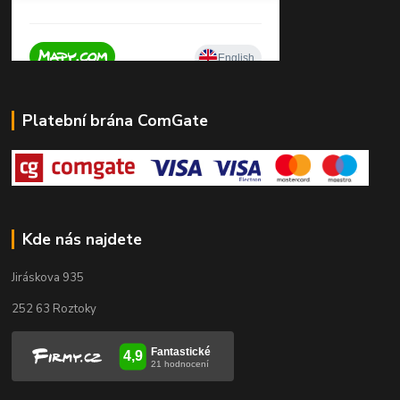
Platební brána ComGate
Kde nás najdete
Jiráskova 935
252 63 Roztoky