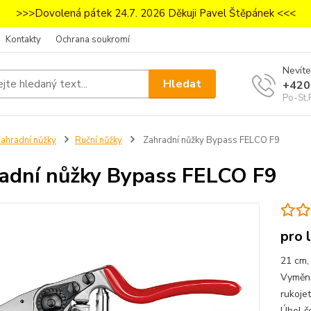
>>>Dovolená pátek 24.7. 2026 Děkuji Pavel Štěpánek <<<
Kontakty
Ochrana soukromí
Nevíte
Hledat
+420
Po-St,
ahradní nůžky
Ruční nůžky
Zahradní nůžky Bypass FELCO F9
adní nůžky Bypass FELCO F9
pro 
21 cm,
Vyměni
rukojet
Úhel če