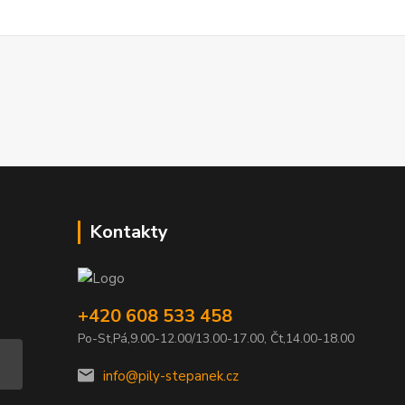
Kontakty
+420 608 533 458
Po-St,Pá,9.00-12.00/13.00-17.00, Čt,14.00-18.00
info@pily-stepanek.cz