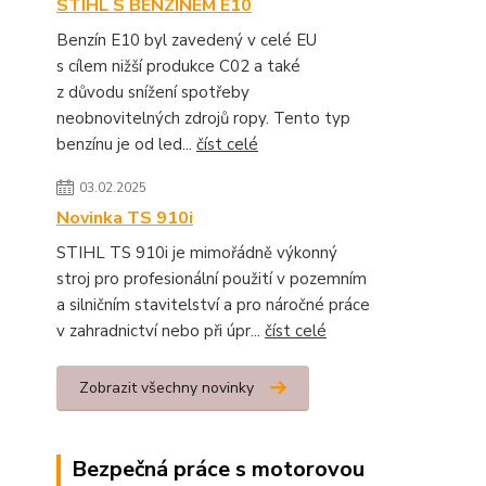
STIHL S BENZÍNEM E10
Benzín E10 byl zavedený v celé EU
s cílem nižší produkce C02 a také
z důvodu snížení spotřeby
neobnovitelných zdrojů ropy. Tento typ
benzínu je od led...
číst celé
03.02.2025
Novinka TS 910i
STIHL TS 910i je mimořádně výkonný
stroj pro profesionální použití v pozemním
a silničním stavitelství a pro náročné práce
v zahradnictví nebo při úpr...
číst celé
Zobrazit všechny novinky
Bezpečná práce s motorovou