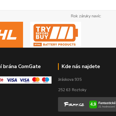
ok záruky navíc:
ní brána ComGate
Kde nás najdete
Jiráskova 935
252 63 Roztoky