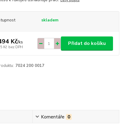
tupnost
skladem
494 Kč
/
ks
Přidat do košíku
35 Kč
bez DPH
roduktu:
7024 200 0017
Komentáře
0