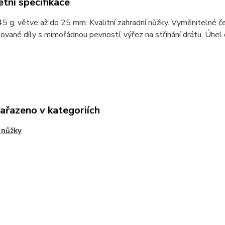
tní specifikace
5 g, větve až do 25 mm. Kvalitní zahradní nůžky. Vyměnitelné če
 kované díly s mimořádnou pevností, výřez na střihání drátu. Úhel č
zařazeno v kategoriích
 nůžky