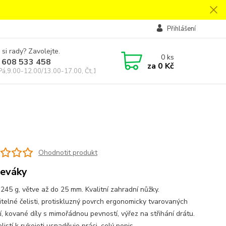
Přihlášení
 si rady? Zavolejte.
0
ks
 608 533 458
za
0 Kč
Pá,9.00-12.00/13.00-17.00, Čt,14.00-18.00
Ohodnotit produkt
leváky
 245 g, větve až do 25 mm. Kvalitní zahradní nůžky.
telné čelisti, protiskluzný povrch ergonomicky tvarovaných
í, kované díly s mimořádnou pevností, výřez na střihání drátu.
listí k rukojeti usnadňuje práci.
celý popis