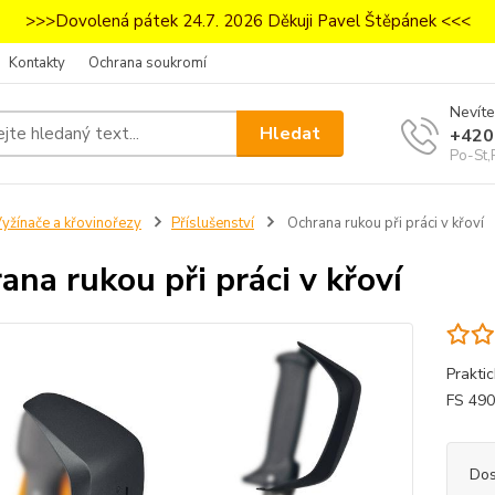
>>>Dovolená pátek 24.7. 2026 Děkuji Pavel Štěpánek <<<
Kontakty
Ochrana soukromí
Nevíte
Hledat
+420
Po-St,
yžínače a křovinořezy
Příslušenství
Ochrana rukou při práci v křoví
ana rukou při práci v křoví
Prakti
FS 490
Dos