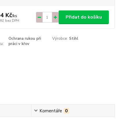
4 Kč
/
ks
Přidat do košíku
 Kč
bez DPH
Ochrana rukou při
Výrobce:
Stihl
u:
práci v křov
Komentáře
0