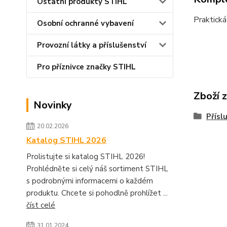
Ostatní produkty STIHL
Praktick
Osobní ochranné vybavení
Provozní látky a příslušenství
Pro příznivce značky STIHL
Zboží 
Novinky
Přísl
20.02.2026
Katalog STIHL 2026
Prolistujte si katalog STIHL 2026!
Prohlédněte si celý náš sortiment STIHL
s podrobnými informacemi o každém
produktu. Chcete si pohodlně prohlížet ...
číst celé
31.01.2024