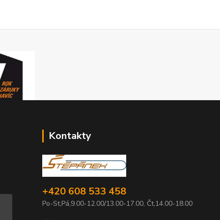
Kontakty
+420 608 533 458
Po-St,Pá,9.00-12.00/13.00-17.00, Čt,14.00-18.00