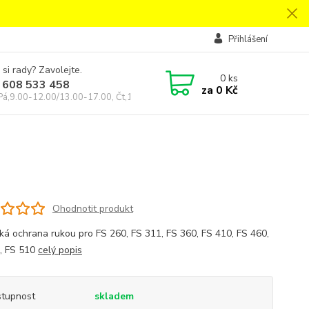
Přihlášení
 si rady? Zavolejte.
0
ks
 608 533 458
za
0 Kč
Pá,9.00-12.00/13.00-17.00, Čt,14.00-18.00
Ohodnotit produkt
cká ochrana rukou pro FS 260, FS 311, FS 360, FS 410, FS 460,
, FS 510
celý popis
tupnost
skladem