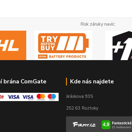
ok záruky navíc:
ní brána ComGate
Kde nás najdete
Jiráskova 935
252 63 Roztoky