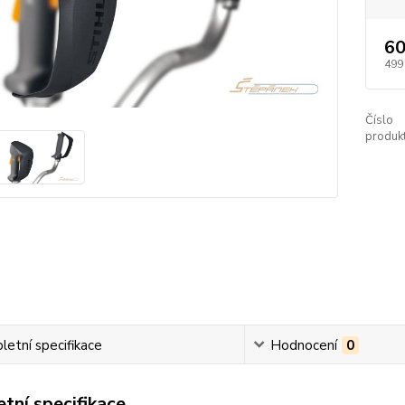
60
499
Číslo
produkt
etní specifikace
Hodnocení
0
tní specifikace