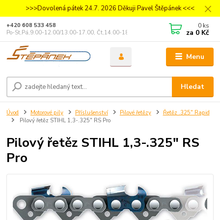
>>>Dovolená pátek 24.7. 2026 Děkuji Pavel Štěpánek <<<
0
ks
+420 608 533 458
za
0 Kč
Po-St,Pá,9.00-12.00/13.00-17.00, Čt,14.00-18.00
Menu
Hledat
Úvod
Motorové pily
Příslušenství
Pilové řetězy
Řetěz .325" Rapid
Pilový řetěz STIHL 1,3-.325" RS Pro
Pilový řetěz STIHL 1,3-.325" RS
Pro