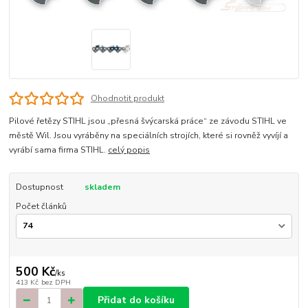
Ohodnotit produkt
Pilové řetězy STIHL jsou „přesná švýcarská práce“ ze závodu STIHL ve
městě Wil. Jsou vyráběny na speciálních strojích, které si rovněž vyvíjí a
vyrábí sama firma STIHL.
celý popis
Dostupnost
skladem
Počet článků
500 Kč
/
ks
413 Kč
bez DPH
Přidat do košíku