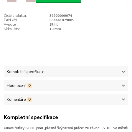
Číslo produktu:
36900000074
EAN kód:
886661879885
Výrobce:
Stihl
Šířka lišty:
1,3mm
Kompletní specifikace
Hodnocení
0
Komentáře
0
Kompletní specifikace
Pilové řetězy STIHL jsou „přesná švýcarská práce“ ze závodu STIHL ve městě