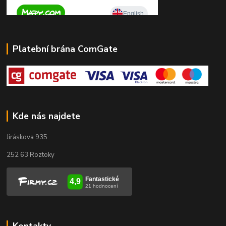
Platební brána ComGate
Kde nás najdete
Jiráskova 935
252 63 Roztoky