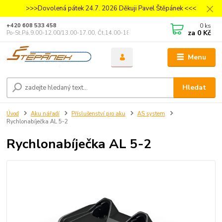
>>>Dovolená pátek 24.7. 2026 Děkuji Pavel Štěpánek <<<
0
ks
+420 608 533 458
za
0 Kč
Po-St,Pá,9.00-12.00/13.00-17.00, Čt,14.00-18.00
Menu
Hledat
Úvod
Aku nářadí
Příslušenství pro aku
AS system
Rychlonabíječka AL 5-2
Rychlonabíječka AL 5-2