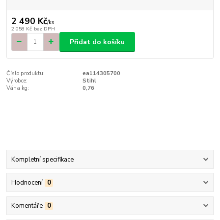
2 490 Kč
/
ks
2 058 Kč
bez DPH
Přidat do košíku
Číslo produktu:
ea114305700
Výrobce:
Stihl
Váha kg:
0,76
Kompletní specifikace
Hodnocení
0
Komentáře
0