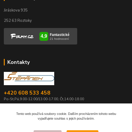
Jiráskova 935
252 63 Roztoky
Kontakty
+420 608 533 458
Po-St,Pá,9.00-12.00/13.00-17.00, Čt,14.00-18.00
info@pily-stepanek.cz
Tento web používá soubory cookie. Dalším procházením tohoto webu
vyjadřujete souhlas s jejich používáním.