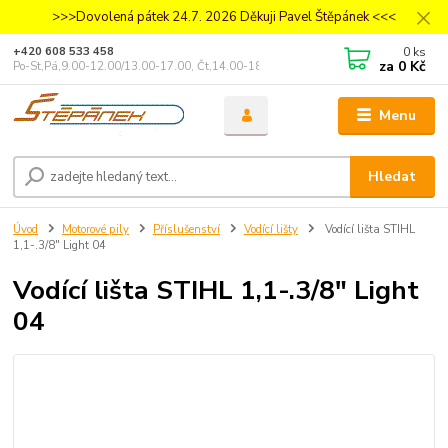
>>>Dovolená pátek 24.7. 2026 Děkuji Pavel Štěpánek <<<
0
ks
+420 608 533 458
za
0 Kč
Po-St,Pá,9.00-12.00/13.00-17.00, Čt,14.00-18.00
Menu
Hledat
Úvod
Motorové pily
Příslušenství
Vodící lišty
Vodící lišta STIHL
1,1-.3/8" Light 04
Vodící lišta STIHL 1,1-.3/8" Light
04