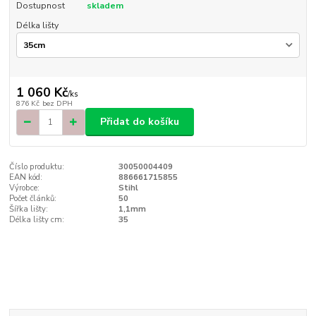
Dostupnost
skladem
Délka lišty
1 060 Kč
/
ks
876 Kč
bez DPH
Přidat do košíku
Číslo produktu:
30050004409
EAN kód:
886661715855
Výrobce:
Stihl
Počet článků:
50
Šířka lišty:
1,1mm
Délka lišty cm:
35