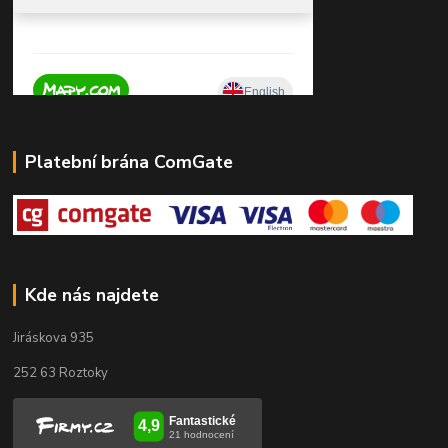
Platební brána ComGate
Kde nás najdete
Jiráskova 935
252 63 Roztoky