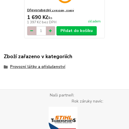
Dřevorubecký zvedák, malý
1 690 Kč
/
ks
skladem
1 397 Kč
bez DPH
Přidat do košíku
Zboží zařazeno v kategoriích
Provozní látky a příslušenství
Naši partneři:
Rok záruky navíc: