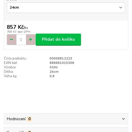
857 Kč
/
ks
708 Kč
bez DPH
Přidat do košíku
Číslo produktu:
00008812223
EAN kód:
886661015306
Výrobce:
Stihl
Délka:
24cm
Váha kg:
0,8
Hodnocení
0