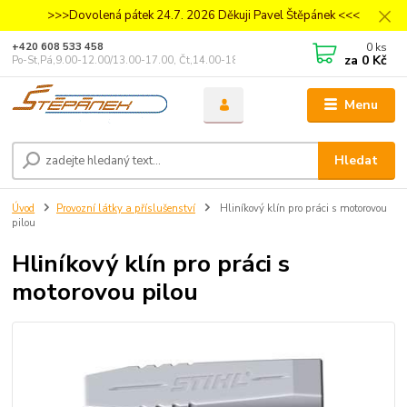
>>>Dovolená pátek 24.7. 2026 Děkuji Pavel Štěpánek <<<
0
ks
+420 608 533 458
za
0 Kč
Po-St,Pá,9.00-12.00/13.00-17.00, Čt,14.00-18.00
Menu
Hledat
Úvod
Provozní látky a příslušenství
Hliníkový klín pro práci s motorovou
pilou
Hliníkový klín pro práci s
motorovou pilou